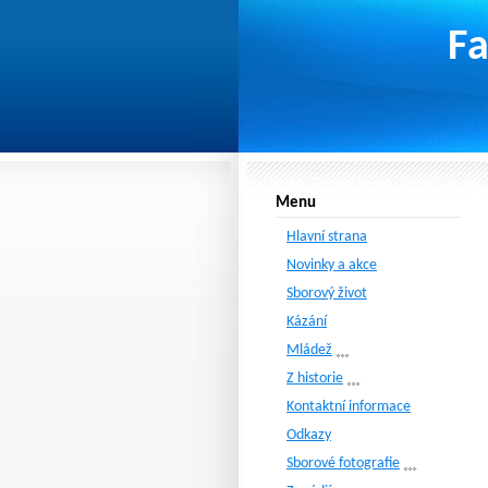
Fa
Menu
Hlavní strana
Novinky a akce
Sborový život
Kázání
Mládež
Z historie
Kontaktní informace
Odkazy
Sborové fotografie