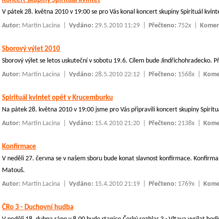
Koncert skupiny Spirituál kvintet
V pátek 28. května 2010 v 19:00 se pro Vás konal koncert skupiny Spirituál kvint
Autor:
Martin Lacina
|
Vydáno:
29.5.2010 11:29 |
Přečteno:
752x |
Komen
Sborový výlet 2010
Sborový výlet se letos uskuteční v sobotu 19.6. Cílem bude Jindřichohradecko. Př
Autor:
Martin Lacina
|
Vydáno:
28.5.2010 22:12 |
Přečteno:
1568x |
Kome
Spirituál kvintet opět v Krucemburku
Na pátek 28. května 2010 v 19:00 jsme pro Vás připravili koncert skupiny Spirituá
Autor:
Martin Lacina
|
Vydáno:
15.4.2010 21:20 |
Přečteno:
2138x |
Kome
Konfirmace
V neděli 27. června se v našem sboru bude konat slavnost konfirmace. Konfirma
Matouš.
Autor:
Martin Lacina
|
Vydáno:
15.4.2010 21:19 |
Přečteno:
1769x |
Kome
ČRo 3 - Duchovní hudba