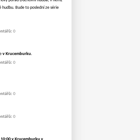
odinový pořad Duchovní hudba, v němž
é hudbu. Bude to poslední ze série
ntářů:
0
le
v Krucemburku
.
ntářů:
0
ntářů:
0
ntářů:
0
d 10:00 v Krucemburku v