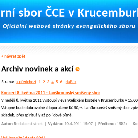
rní sbor ČCE v Krucembu
Oficiální webové stránky evangelického sboru
< návrat zpět
Archiv novinek a akcí
Strana:
« předchozí
1
2
3
4
5
6
další »
Koncert 8. května 2011 - Lanškrounský smíšený sbor
V neděli 8. května 2011 vystoupí v evangelickém kostele v Krucemburku v 15.00
Vstupné bude dobrovolné /doporučené Kč 50,-/. Lanškrounský smíšený sbor zpívá
skladeb, přes spirituály až po lidové písně.
Autor:
Redakce stránek
|
Vydáno:
10.4.2011 15:07 |
Přečteno:
1582x |
Ko