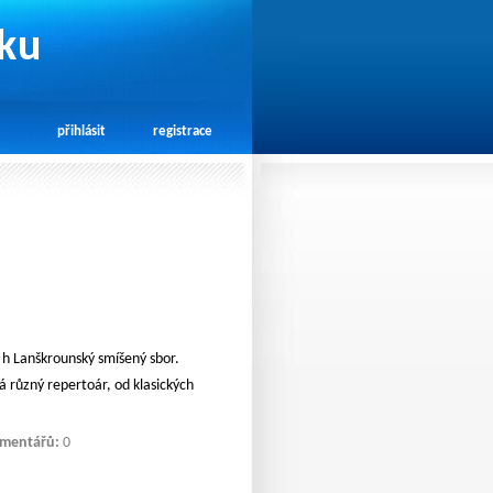
rku
přihlásit
registrace
 h Lanškrounský smíšený sbor.
 různý repertoár, od klasických
mentářů:
0