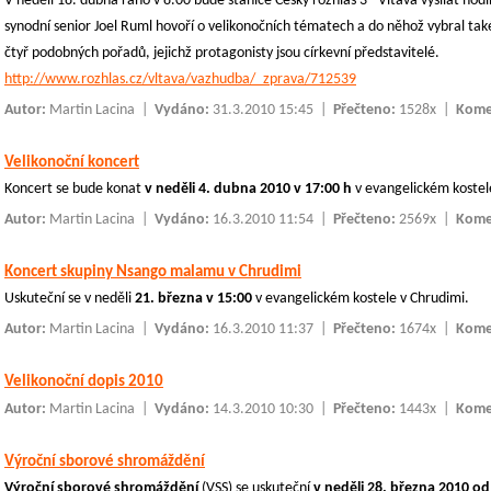
V neděli 18. dubna ráno v 8.00 bude stanice Český rozhlas 3 - Vltava vysílat h
synodní senior Joel Ruml hovoří o velikonočních tématech a do něhož vybral tak
čtyř podobných pořadů, jejichž protagonisty jsou církevní představitelé.
http://www.rozhlas.cz/vltava/vazhudba/_zprava/712539
Autor:
Martin Lacina
|
Vydáno:
31.3.2010 15:45 |
Přečteno:
1528x |
Kome
Velikonoční koncert
Koncert se bude konat
v neděli 4. dubna 2010 v 17:00 h
v evangelickém koste
Autor:
Martin Lacina
|
Vydáno:
16.3.2010 11:54 |
Přečteno:
2569x |
Kome
Koncert skupiny Nsango malamu v Chrudimi
Uskuteční se v neděli
21. března v 15:00
v evangelickém kostele v Chrudimi.
Autor:
Martin Lacina
|
Vydáno:
16.3.2010 11:37 |
Přečteno:
1674x |
Kome
Velikonoční dopis 2010
Autor:
Martin Lacina
|
Vydáno:
14.3.2010 10:30 |
Přečteno:
1443x |
Kome
Výroční sborové shromáždění
Výroční sborové shromáždění
(VSS) se uskuteční
v neděli 28. března 2010 o