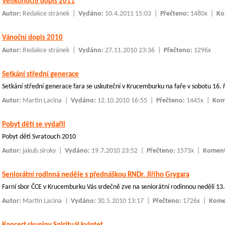
Velikonoční dopis 2011
Autor:
Redakce stránek
|
Vydáno:
10.4.2011 15:03 |
Přečteno:
1480x |
Ko
Vánoční dopis 2010
Autor:
Redakce stránek
|
Vydáno:
27.11.2010 23:36 |
Přečteno:
1296x
Setkání střední generace
Setkání střední generace fara se uskuteční v Krucemburku na faře v sobotu 16. ř
Autor:
Martin Lacina
|
Vydáno:
12.10.2010 16:55 |
Přečteno:
1445x |
Kom
Pobyt dětí se vydařil
Pobyt dětí Svratouch 2010
Autor:
jakub.siroky
|
Vydáno:
19.7.2010 23:52 |
Přečteno:
1573x |
Koment
Seniorátní rodinná neděle s přednáškou RNDr. Jiřího Grygara
Farní sbor ČCE v Krucemburku Vás srdečně zve na seniorátní rodinnou neděli 13
Autor:
Martin Lacina
|
Vydáno:
30.5.2010 13:17 |
Přečteno:
1726x |
Kome