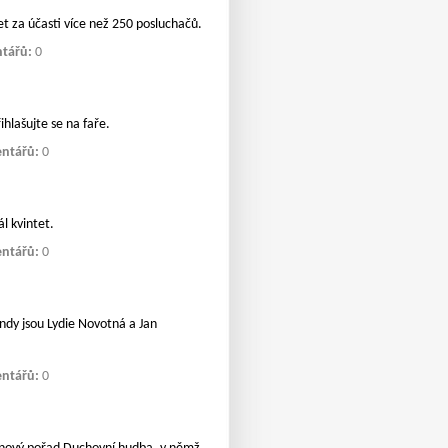
et za účasti více než 250 posluchačů.
tářů:
0
ihlašujte se na faře.
ntářů:
0
l kvintet.
ntářů:
0
ndy jsou Lydie Novotná a Jan
ntářů:
0