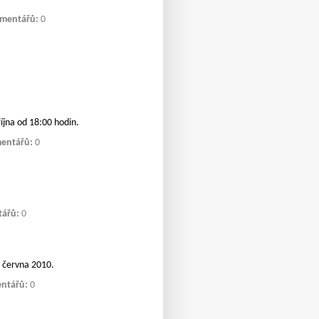
mentářů:
0
íjna od 18:00 hodin.
entářů:
0
ářů:
0
. června 2010.
ntářů:
0