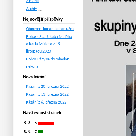
Z médií
Archiv
Nejnovější příspěvky
Obnovení konání bohoslužeb
Bohoslužba Jakuba Malého
a Karla Müllera z 15.
listopadu 2020
Bohoslužby se do odvolání
nekonají
Nová kázání
Kázání z 20. března 2022
Kázání z 13. března 2022
Kázání z 6. března 2022
Návštěvnost stránek
9. 8.
6
8. 8.
2