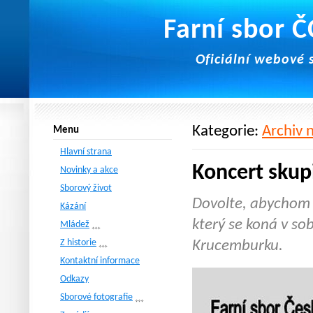
Farní sbor 
Oficiální webové 
Kategorie:
Archiv n
Menu
Hlavní strana
Koncert skupi
Novinky a akce
Sborový život
Dovolte, abychom V
Kázání
který se koná v so
Mládež
Z historie
Krucemburku.
Kontaktní informace
Odkazy
Sborové fotografie