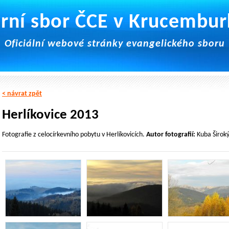
rní sbor ČCE v Krucembu
Oficiální webové stránky evangelického sboru
< návrat zpět
Herlíkovice 2013
Fotografie z celocírkevního pobytu v Herlíkovicích.
Autor fotografií:
Kuba Široký