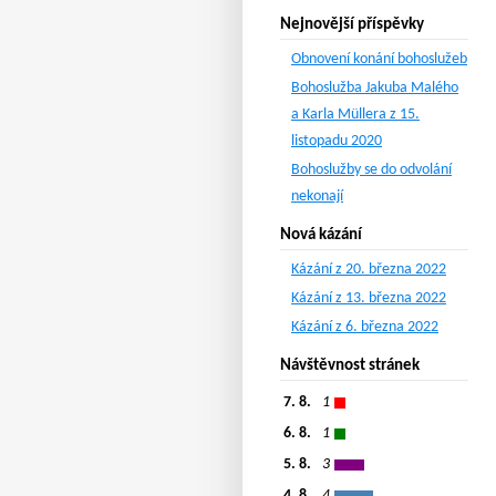
Nejnovější příspěvky
Obnovení konání bohoslužeb
Bohoslužba Jakuba Malého
a Karla Müllera z 15.
listopadu 2020
Bohoslužby se do odvolání
nekonají
Nová kázání
Kázání z 20. března 2022
Kázání z 13. března 2022
Kázání z 6. března 2022
Návštěvnost stránek
7. 8.
1
6. 8.
1
5. 8.
3
4. 8.
4