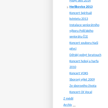
Pobyt dětí 2014
Herlíkovice 2013
Koncert Spirituál
kvintetu 2013
Instalace seniorátního
výboru Poličského
seniorátu ČCE
Koncert souboru Naši
pěvci
Dětský pobyt Svratouch
Koncert hoboj a harfa
2010
Koncert VOKS
Sborový výlet 2009
Ze sborového života
Koncert CK Vocal
Z médií
Archiv