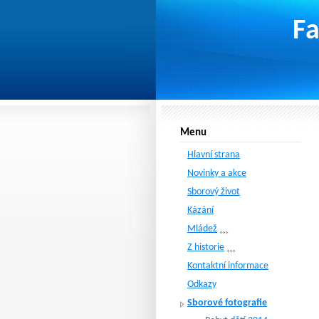
Fa
Menu
Hlavní strana
Novinky a akce
Sborový život
Kázání
Mládež
Z historie
Kontaktní informace
Odkazy
Sborové fotografie