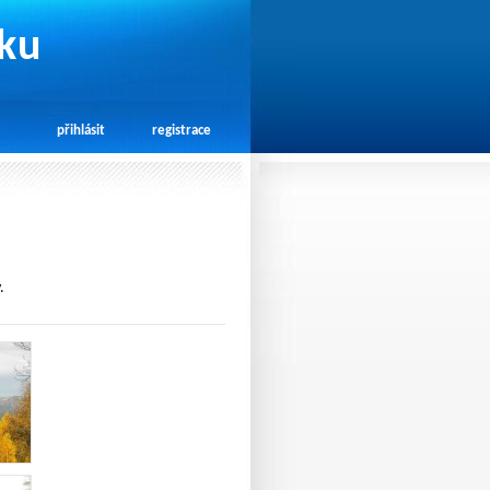
rku
přihlásit
registrace
.