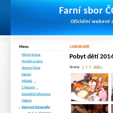
Farní sbor 
Oficiální webové 
< návrat zpět
Menu
Hlavní strana
Pobyt dětí 201
Novinky a akce
Strana:
1
2
3
další »
Sborový život
Kázání
Mládež
Z historie
Kontaktní informace
Odkazy
Sborové fotografie