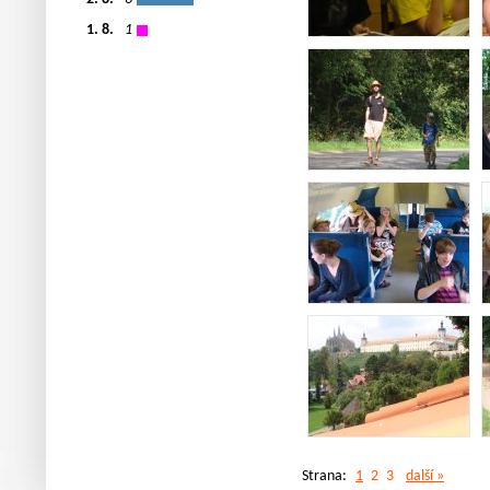
1. 8.
1
Strana:
1
2
3
další »