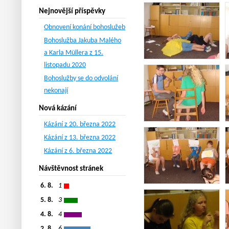
Nejnovější příspěvky
Obnovení konání bohoslužeb
Bohoslužba Jakuba Malého
a Karla Müllera z 15.
listopadu 2020
Bohoslužby se do odvolání
nekonají
Nová kázání
Kázání z 20. března 2022
Kázání z 13. března 2022
Kázání z 6. března 2022
Návštěvnost stránek
6. 8.
1
5. 8.
3
4. 8.
4
2. 8.
6