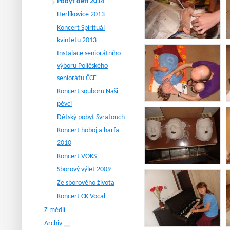
Pobyt dětí 2014
Herlíkovice 2013
Koncert Spirituál
kvintetu 2013
Instalace seniorátního
výboru Poličského
seniorátu ČCE
Koncert souboru Naši
pěvci
Dětský pobyt Svratouch
Koncert hoboj a harfa
2010
Koncert VOKS
Sborový výlet 2009
Ze sborového života
Koncert CK Vocal
Z médií
Archiv