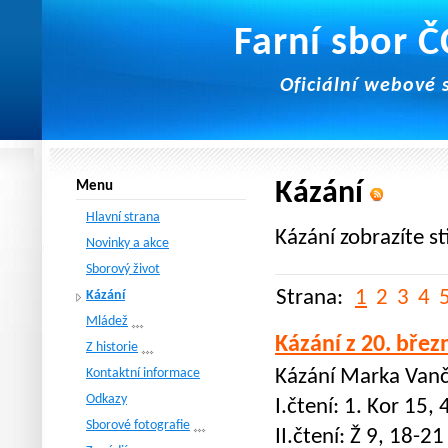
Farní sbor 
Oficiální webové 
Kázání
Menu
Hlavní strana
Kázání zobrazíte s
Novinky a akce
Sborový život
Strana:
1
2
3
4
Kázání
Mládež
Kázání z 20. břez
Z historie
Kontaktní informace
Kázání Marka Vanč
Odkazy
I.čtení: 1. Kor 15,
Sborové fotografie
II.čtení: Ž 9, 18-21