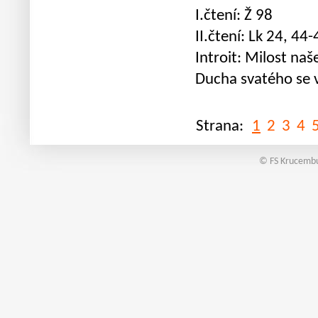
I.čtení: Ž 98
II.čtení: Lk 24, 44-
Introit: Milost naš
Ducha svatého se 
Strana:
1
2
3
4
© FS Krucembu