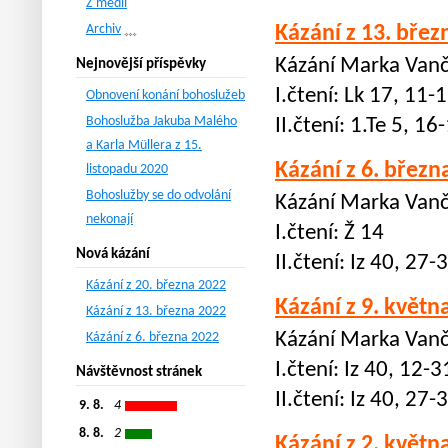
Z médií
Archiv
Kázání z 13. břez
Kázání Marka Vanč
Nejnovější příspěvky
I.čtení: Lk 17, 11-
Obnovení konání bohoslužeb
Bohoslužba Jakuba Malého
II.čtení: 1.Te 5, 16
a Karla Müllera z 15.
Kázání z 6. březn
listopadu 2020
Bohoslužby se do odvolání
Kázání Marka Vanč
nekonají
I.čtení: Ž 14
Nová kázání
II.čtení: Iz 40, 27-
Kázání z 20. března 2022
Kázání z 9. květn
Kázání z 13. března 2022
Kázání Marka Vanč
Kázání z 6. března 2022
I.čtení: Iz 40, 12-3
Návštěvnost stránek
II.čtení: Iz 40, 27-
9. 8.
4
8. 8.
2
Kázání z 2. květn