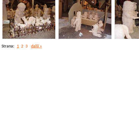
Strana:
1
2
3
další »