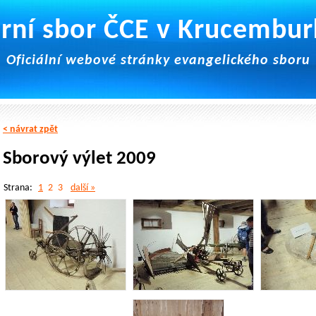
rní sbor ČCE v Krucembu
Oficiální webové stránky evangelického sboru
< návrat zpět
Sborový výlet 2009
Strana:
1
2
3
další »