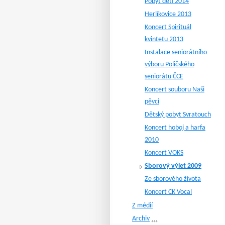
Pobyt dětí 2014
Herlíkovice 2013
Koncert Spirituál
kvintetu 2013
Instalace seniorátního
výboru Poličského
seniorátu ČCE
Koncert souboru Naši
pěvci
Dětský pobyt Svratouch
Koncert hoboj a harfa
2010
Koncert VOKS
Sborový výlet 2009
Ze sborového života
Koncert CK Vocal
Z médií
Archiv