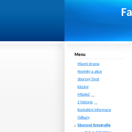
Fa
Menu
Hlavní strana
Novinky a akce
Sborový život
Kázání
Mládež
Z historie
Kontaktní informace
Odkazy
Sborové fotografie