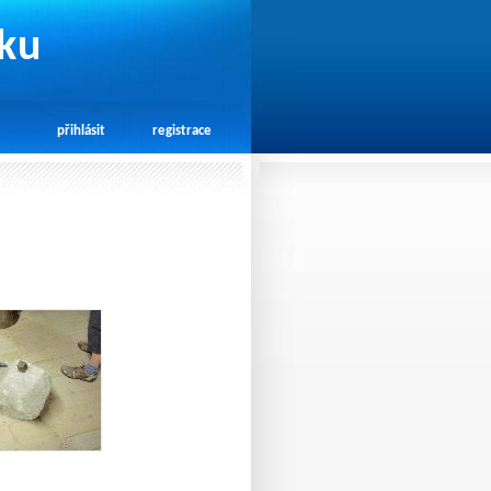
rku
přihlásit
registrace