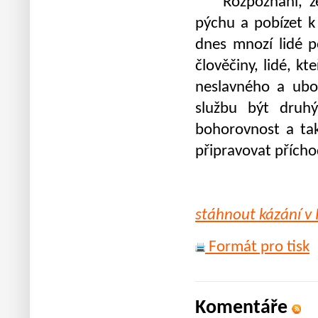
Rozpoznání, že j
pýchu a pobízet k
dnes mnozí lidé po
člověčiny, lidé, kt
neslavného a ubo
službu být druh
bohorovnost a tak
připravovat příchod
stáhnout kázání v
Formát pro tisk
Komentáře