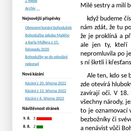
Z médií
Milé sestry a milí b
Archiv
když budeme číst 
Nejnovější příspěvky
nám zdát, že tu po
Obnovení konání bohoslužeb
že je proklíná a p
Bohoslužba Jakuba Malého
a Karla Müllera z 15.
ale jen ty, kteří
listopadu 2020
nepromluvila po jej
Bohoslužby se do odvolání
s ní škrtli i křesťan
nekonají
Nová kázání
Ale ten, kdo se bib
Kázání z 20. března 2022
zde otevírá hlubok
Kázání z 13. března 2022
zavírají oči. V 18.
Kázání z 6. března 2022
všechny národy, je
Návštěvnost stránek
to je oznamovací v
9. 8.
5
bezbožníky či svévo
8. 8.
2
a nenávist vůči Boh