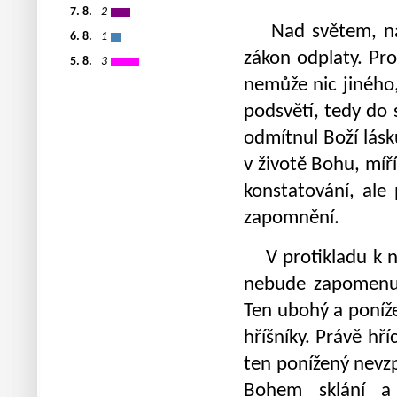
7. 8.
2
Nad světem, nad
6. 8.
1
zákon odplaty. Pr
5. 8.
3
nemůže nic jiného
podsvětí, tedy do 
odmítnul Boží lásk
v životě Bohu, míř
konstatování, ale
zapomnění.
V protikladu k ni
nebude zapomenut
Ten ubohý a poníže
hříšníky. Právě hří
ten ponížený nevzp
Bohem sklání a 