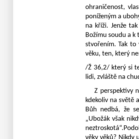
ohraničenost, vla
poníženým a ubohým
na kříži. Jenže ta
Božímu soudu a k 
stvořením. Tak to 
věku, ten, který n
/Ž 36,2/ který si 
lidi, zvláště na ch
Z perspektivy naš
kdekoliv na světě 
Bůh nedbá, že se
„Ubožák však nikd
neztroskotá“.Podo
věky věků? Nikdy u