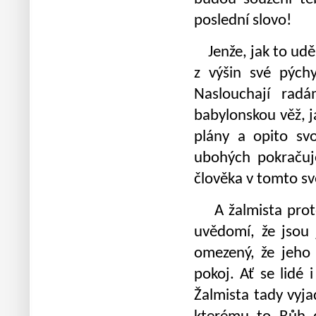
poslední slovo!
Jenže, jak to uděl
z výšin své pýchy
Naslouchají rad
babylonskou věž, ja
plány a opito svo
ubohých pokračuje.
člověka v tomto s
A žalmista proto 
uvědomí, že jsou 
omezený, že jeho 
pokoj. Ať se lidé 
Žalmista tady vyja