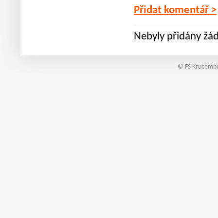
Přidat komentář >
Nebyly přidány žá
© FS Krucembu