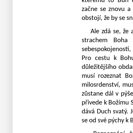
kterému to Bůh 
začne se znovu a 
obstojí, že by se s
Ale zdá se, že an
strachem Boha a
sebespokojenosti
Pro cestu k Boh
důležitějšího obda
musí rozeznat Bož
milosrdenství, mus
zůstane dál v pýše
přivede k Božímu S
dává Duch svatý. 
se od své pýchy k 