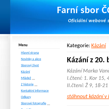
Farní sbor 
Oficiální webové 
Kategorie:
Kázání
Menu
Hlavní strana
Kázání z 20.
Novinky a akce
Sborový život
Kázání Marka Vanč
Kázání
I.čtení: 1. Kor 15,
Mládež
Z historie
II.čtení: Ž 9, 18-21
Kontaktní informace
stáhnout kázání v
Odkazy
Sborové fotografie