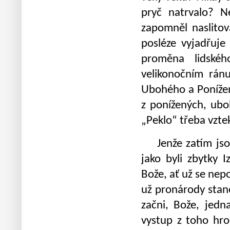
pryč natrvalo? N
zapomněl naslitov
posléze vyjadřuje
proměna lidské
velikonočním rán
Ubohého a Ponížen
z ponížených, ubo
„Peklo“ třeba vzte
Jenže zatím jsou 
jako byli zbytky 
Bože, ať už se nepo
už pronárody stan
začni, Bože, jedna
vystup z toho hro