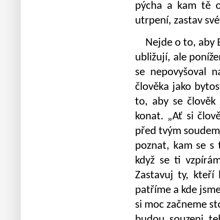
pýcha a kam tě o
utrpení, zastav svév
Nejde o to, aby B
ubližují, ale poníž
se nepovyšoval n
člověka jako bytos
to, aby se člověk
konat. „Ať si člo
před tvým soudem“
poznat, kam se s 
když se ti vzpírá
Zastavuj ty, kteř
patříme a kde jsme
si moc začneme sto
budou souzeni teb