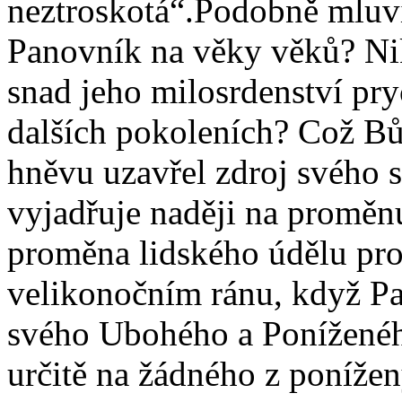
neztroskotá“.Podobně mluví
Panovník na věky věků? Nik
snad jeho milosrdenství pr
dalších pokoleních? Což Bů
hněvu uzavřel zdroj svého s
vyjadřuje naději na proměnu
proměna lidského údělu prob
velikonočním ránu, když P
svého Ubohého a Poníženéh
určitě na žádného z ponížen