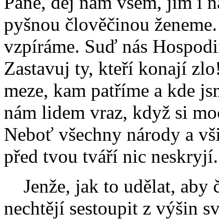
Pane, dej nám všem, jim i n
pyšnou člověčinou ženeme. 
vzpíráme. Suď nás Hospodin
Zastavuj ty, kteří konají zl
meze, kam patříme a kde js
nám lidem vraz, když si mo
Neboť všechny národy a vši
před tvou tváří nic neskryjí
Jenže, jak to udělat, aby 
nechtějí sestoupit z výšin s