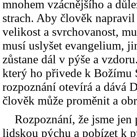
mnohem vzácnějšího a důlež
strach. Aby člověk napravil
velikost a svrchovanost, mu
musí uslyšet evangelium, ji
zůstane dál v pýše a vzdoru
který ho přivede k Božímu S
rozpoznání otevírá a dává 
člověk může proměnit a obr
Rozpoznání, že jsme jen p
lidskou pýchu a pobízet k p