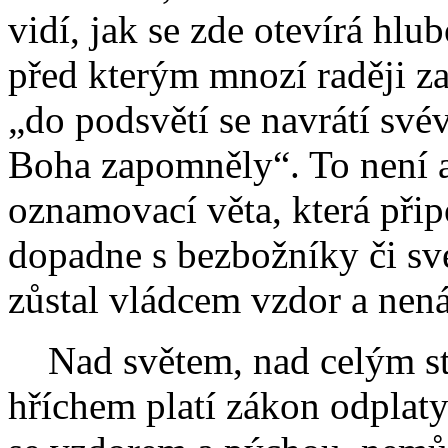
vidí, jak se zde otevírá hlu
před kterým mnozí raději zav
„do podsvětí se navrátí své
Boha zapomněly“. To není an
oznamovací věta, která přip
dopadne s bezbožníky či své
zůstal vládcem vzdor a nená
Nad světem, nad celým s
hříchem platí zákon odplaty