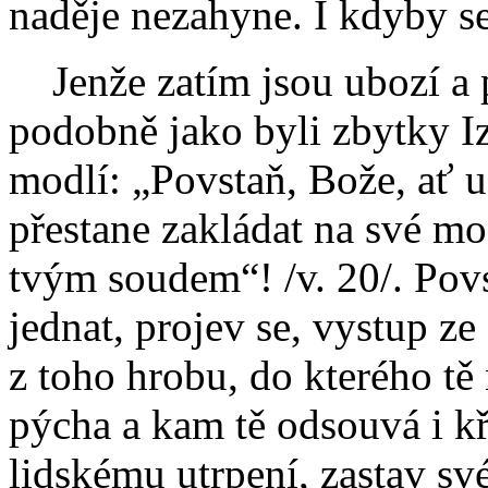
naděje nezahyne. I kdyby se
Jenže zatím jsou ubozí a po
podobně jako byli zbytky Iz
modlí: „Povstaň, Bože, ať už
přestane zakládat na své mo
tvým soudem“! /v. 20/. Pov
jednat, projev se, vystup ze
z toho hrobu, do kterého tě
pýcha a kam tě odsouvá i k
lidskému utrpení, zastav své