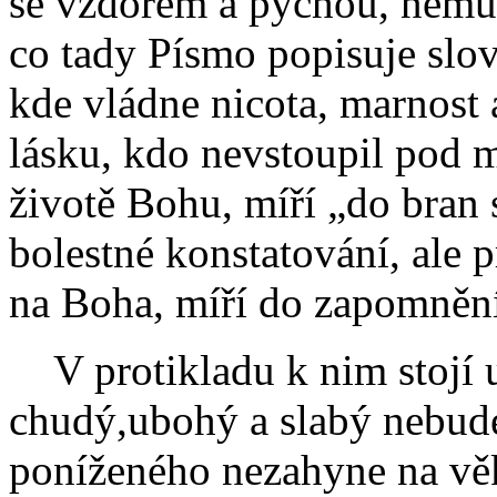
se vzdorem a pýchou, nemůže
co tady Písmo popisuje slov
kde vládne nicota, marnost
lásku, kdo nevstoupil pod 
životě Bohu, míří „do bran s
bolestné konstatování, ale 
na Boha, míří do zapomněn
V protikladu k nim stojí 
chudý,ubohý a slabý nebude
poníženého nezahyne na věk