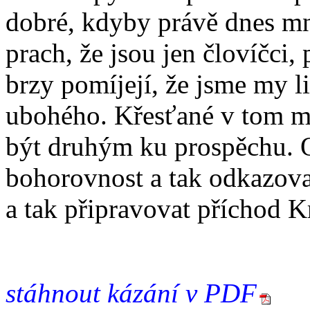
dobré, kdyby právě dnes mno
prach, že jsou jen človíčci, p
brzy pomíjejí, že jsme my l
ubohého. Křesťané v tom mu
být druhým ku prospěchu. 
bohorovnost a tak odkazovat
a tak připravovat příchod Kr
stáhnout kázání v PDF