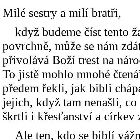
Milé sestry a milí bratři,
když budeme číst tento žal
povrchně, může se nám zdát
přivolává Boží trest na národ
To jistě mohlo mnohé čtenáře 
předem řekli, jak bibli chá
jejich, když tam nenašli, co 
škrtli i křesťanství a církev
Ale ten, kdo se biblí vážn