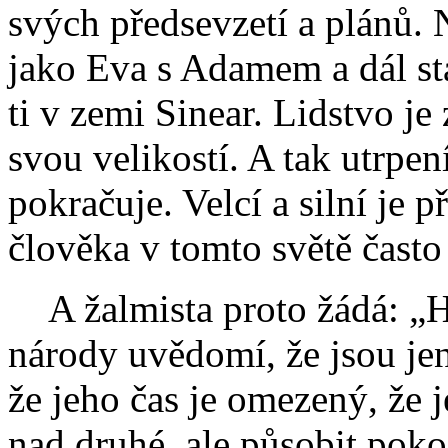
svých předsevzetí a plánů. 
jako Eva s Adamem a dál st
ti v zemi Sinear. Lidstvo je
svou velikostí. A tak utrpe
pokračuje. Velcí a silní je př
člověka v tomto světě čast
A žalmista proto žádá: „Ho
národy uvědomí, že jsou je
že jeho čas je omezený, že
nad druhé, ale působit pokoj