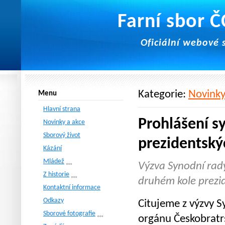
Farní sbor 
Oficiální webové 
Kategorie:
Novinky
Menu
Hlavní strana
Prohlášení s
Novinky a akce
Sborový život
prezidentský
Kázání
Mládež
Výzva Synodní rady
Z historie
druhém kole prezi
Kontaktní informace
Odkazy
Citujeme z výzvy S
Sborové fotografie
orgánu Českobratrs