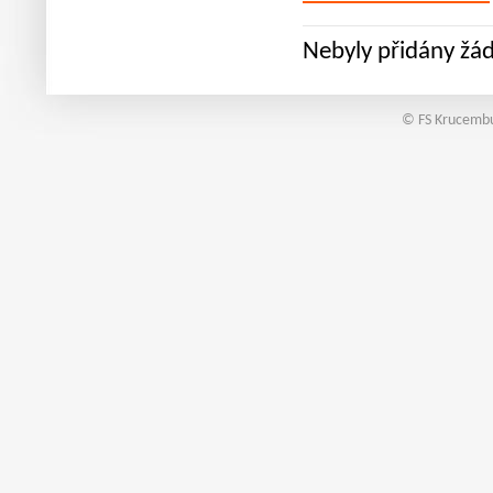
Nebyly přidány žá
© FS Krucembu