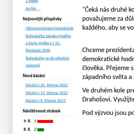
Z médií
Archiv
"Čeká nás druhé ko
považujeme za důl
Nejnovější příspěvky
každého, aby se vo
Obnovení konání bohoslužeb
Bohoslužba Jakuba Malého
a Karla Müllera z 15.
Chceme prezidenta,
listopadu 2020
demokratické hodn
Bohoslužby se do odvolání
nekonají
člověka. Přejeme si
Nová kázání
západního světa a 
Kázání z 20. března 2022
Ve druhém kole pr
Kázání z 13. března 2022
Drahošovi. Využijt
Kázání z 6. března 2022
Návštěvnost stránek
Pod výzvou jsou po
9. 8.
5
8. 8.
2