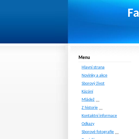
Fa
Menu
Hlavní strana
Novinky a akce
Sborový život
Kázání
Mládež
Z historie
Kontaktní informace
Odkazy
Sborové fotografie