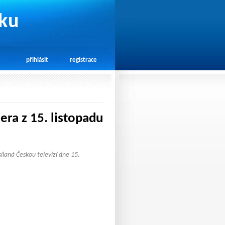
rku
přihlásit
registrace
ra z 15. listopadu
ílaná Českou televizí dne 15.