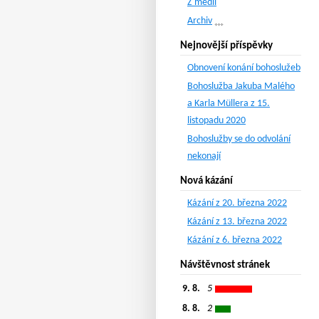
Z médií
Archiv
Nejnovější příspěvky
Obnovení konání bohoslužeb
Bohoslužba Jakuba Malého
a Karla Müllera z 15.
listopadu 2020
Bohoslužby se do odvolání
nekonají
Nová kázání
Kázání z 20. března 2022
Kázání z 13. března 2022
Kázání z 6. března 2022
Návštěvnost stránek
9. 8.
5
8. 8.
2