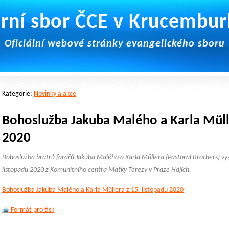
rní sbor ČCE v Krucembu
Oficiální webové stránky evangelického sboru
Kategorie:
Novinky a akce
Bohoslužba Jakuba Malého a Karla Mülle
2020
Bohoslužba bratrů farářů Jakuba Malého a Karla Müllera (Pastoral Brothers) vys
listopadu 2020 z Komunitního centra Matky Terezy v Praze Hájích.
Bohoslužba Jakuba Malého a Karla Müllera z 15. listopadu 2020
Formát pro tisk