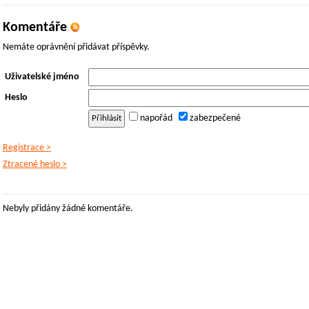
Komentáře
Nemáte oprávnění přidávat příspěvky.
Uživatelské jméno
Heslo
napořád
zabezpečené
Registrace >
Ztracené heslo >
Nebyly přidány žádné komentáře.