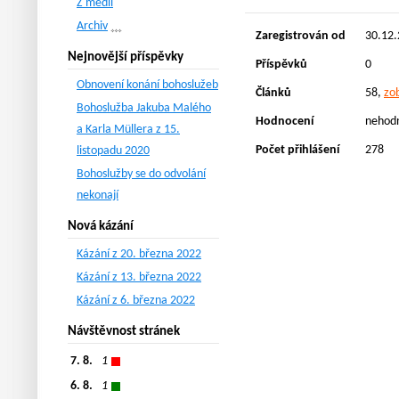
Z médií
Archiv
Zaregistrován od
30.12.
Nejnovější příspěvky
Příspěvků
0
Obnovení konání bohoslužeb
Článků
58,
zob
Bohoslužba Jakuba Malého
Hodnocení
nehod
a Karla Müllera z 15.
Počet přihlášení
278
listopadu 2020
Bohoslužby se do odvolání
nekonají
Nová kázání
Kázání z 20. března 2022
Kázání z 13. března 2022
Kázání z 6. března 2022
Návštěvnost stránek
7. 8.
1
6. 8.
1