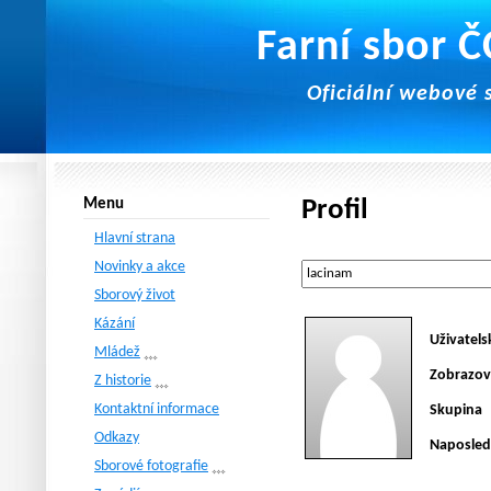
Farní sbor 
Oficiální webové 
Profil
Menu
Hlavní strana
Novinky a akce
Sborový život
Kázání
Uživatel
Mládež
Zobrazov
Z historie
Kontaktní informace
Skupina
Odkazy
Naposled
Sborové fotografie