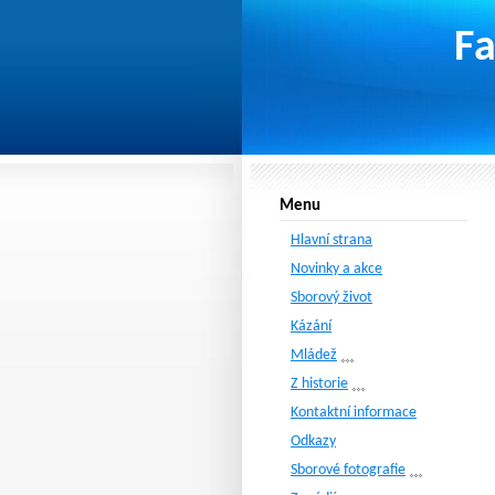
Fa
Menu
Hlavní strana
Novinky a akce
Sborový život
Kázání
Mládež
Z historie
Kontaktní informace
Odkazy
Sborové fotografie