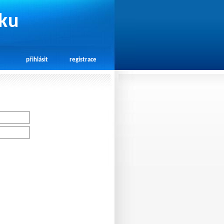
rku
přihlásit
registrace