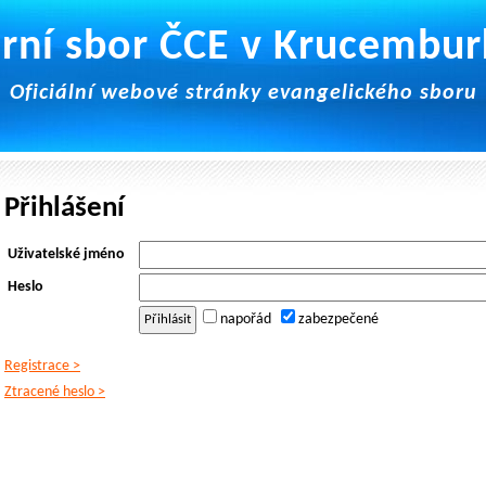
rní sbor ČCE v Krucembu
Oficiální webové stránky evangelického sboru
Přihlášení
Uživatelské jméno
Heslo
napořád
zabezpečené
Registrace >
Ztracené heslo >