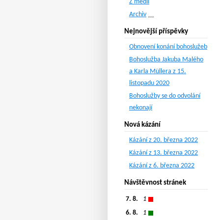
Z médií
Archiv
Nejnovější příspěvky
Obnovení konání bohoslužeb
Bohoslužba Jakuba Malého
a Karla Müllera z 15.
listopadu 2020
Bohoslužby se do odvolání
nekonají
Nová kázání
Kázání z 20. března 2022
Kázání z 13. března 2022
Kázání z 6. března 2022
Návštěvnost stránek
7. 8.
1
6. 8.
1