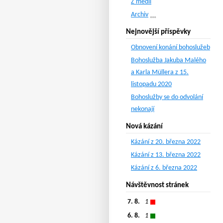
Z médií
Archiv
Nejnovější příspěvky
Obnovení konání bohoslužeb
Bohoslužba Jakuba Malého
a Karla Müllera z 15.
listopadu 2020
Bohoslužby se do odvolání
nekonají
Nová kázání
Kázání z 20. března 2022
Kázání z 13. března 2022
Kázání z 6. března 2022
Návštěvnost stránek
7. 8.
1
6. 8.
1