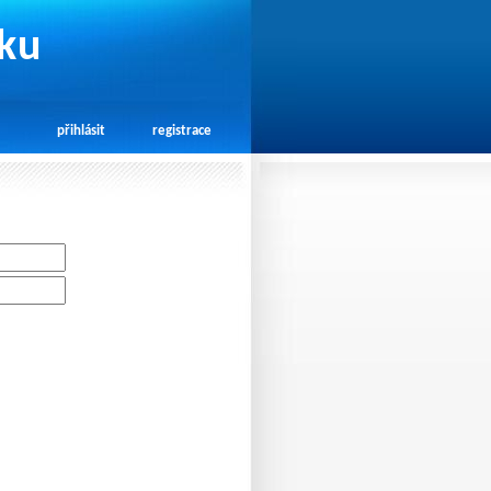
rku
přihlásit
registrace