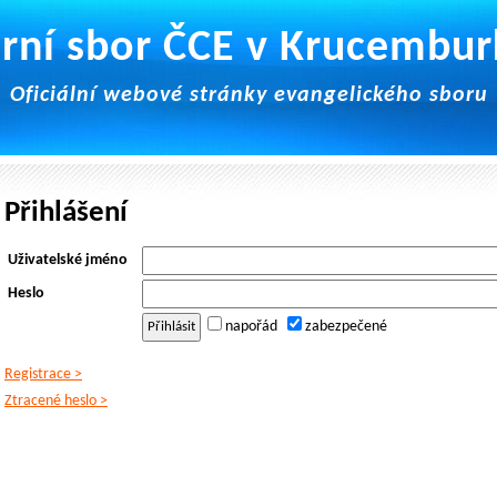
rní sbor ČCE v Krucembu
Oficiální webové stránky evangelického sboru
Přihlášení
Uživatelské jméno
Heslo
napořád
zabezpečené
Registrace >
Ztracené heslo >