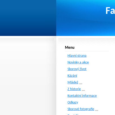
Fa
Menu
Hlavní strana
Novinky a akce
Sborový život
Kázání
Mládež
Z historie
Kontaktní informace
Odkazy
Sborové fotografie