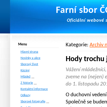
Farní sbor 
Oficiální webové 
Kategorie:
Archiv n
Menu
Hlavní strana
Hody trochu 
Novinky a akce
Sborový život
Vážení mládežníci, 
Kázání
zveme na (nejen) e
Mládež
Z historie
do 1. listopadu 20
Kontaktní informace
O duchovní vedení 
Odkazy
Společně se budeme
Sborové fotografie