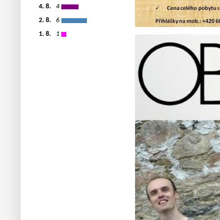
4. 8.
4
2. 8.
6
1. 8.
1