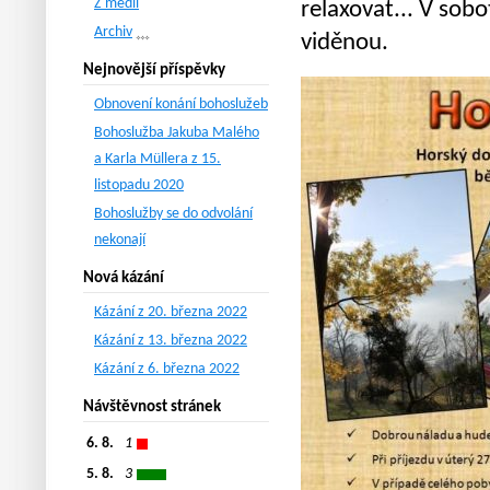
Z médií
relaxovat... V sob
Archiv
viděnou.
Nejnovější příspěvky
Obnovení konání bohoslužeb
Bohoslužba Jakuba Malého
a Karla Müllera z 15.
listopadu 2020
Bohoslužby se do odvolání
nekonají
Nová kázání
Kázání z 20. března 2022
Kázání z 13. března 2022
Kázání z 6. března 2022
Návštěvnost stránek
6. 8.
1
5. 8.
3