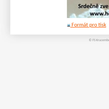
Formát pro tisk
© FS Krucembu